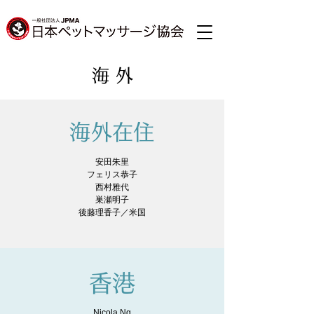
海 外
海外在住
安田朱里
フェリス恭子
西村雅代
巣瀬明子
後藤理香子／米国
香港
Nicola Ng