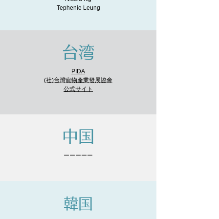
Tephenie Leung
台湾
PIDA
(社)台灣寵物產業發展協會
公式サイト
中国
ーーーーー
韓国