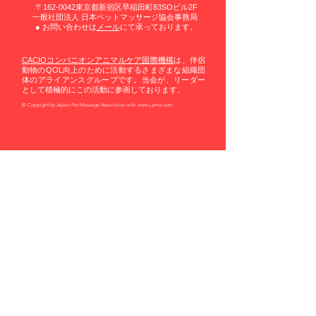
〒162-0042東京都新宿区早稲田町83SOビル2F
一般社団法人 日本ペットマッサージ協会事務局
​● お問い合わせは
メール
にて承っております。
CACIOコンパニオンアニマルケア国際機構
は、伴侶
動物のQOL向上のために活動するさまざまな組織団
体のアライアンスグループです。当会が、リーダー
として積極的にこの活動に参画しております。
© Copyright by Japan Pet Massage Association with
www.j-pma.com