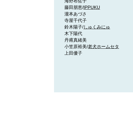
海野布佐子
藤田朋恵/
IPPUKU
瀧本あづさ
寺屋千代子
鈴木陽子/
しゅくみにゅ
木下陽代
丹甫真緒美
小笠原裕美/
老犬ホームセタ
上田優子