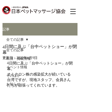
記事
全ての記事
4日間に及ぶ「台中ペットショー」が閉
全ての記事
幕
更新日：
2022年6月9日
出演・掲載情報
4日間に及ぶ「台中ペットショー」が閉
イベント情報
幕。
オミクロン株の感染拡大が続いている
そのほか
台湾ですが、現地スタッフ、会員さん
お知らせ
たちが頑張ってくれています。