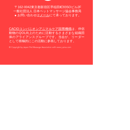
〒162-0042東京都新宿区早稲田町83SOビル2F
一般社団法人 日本ペットマッサージ協会事務局
​● お問い合わせは
メール
にて承っております。
CACIOコンパニオンアニマルケア国際機構
は、伴侶
動物のQOL向上のために活動するさまざまな組織団
体のアライアンスグループです。当会が、リーダー
として積極的にこの活動に参画しております。
© Copyright by Japan Pet Massage Association with
www.j-pma.com