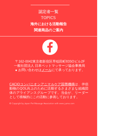
認定者一覧
TOPICS
海外における活動報告
関連商品のご案内
〒162-0042東京都新宿区早稲田町83SOビル2F
一般社団法人 日本ペットマッサージ協会事務局
​● お問い合わせは
メール
にて承っております。
CACIOコンパニオンアニマルケア国際機構
は、伴侶
動物のQOL向上のために活動するさまざまな組織団
体のアライアンスグループです。当会が、リーダー
として積極的にこの活動に参画しております。
© Copyright by Japan Pet Massage Association with
www.j-pma.com