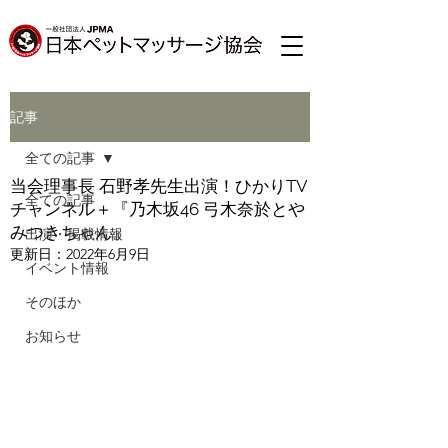
記事
全ての記事
当会理事長 石野孝先生出演！ひかりTV
全ての記事
チャンネル＋『乃木坂46 弓木奈於とや
みつきちゃん』
出演・掲載情報
更新日：
2022年6月9日
イベント情報
そのほか
お知らせ